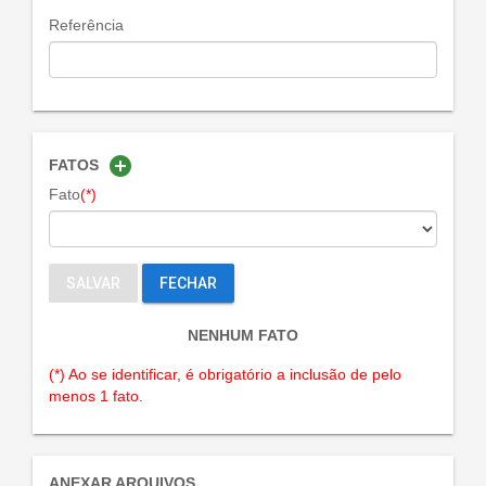
Referência
add_circle
FATOS
Fato
(*)
SALVAR
FECHAR
NENHUM FATO
(*) Ao se identificar, é obrigatório a inclusão de pelo
menos 1 fato.
ANEXAR ARQUIVOS